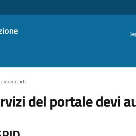
azione
Seg
i autenticarti
rvizi del portale devi a
SPID