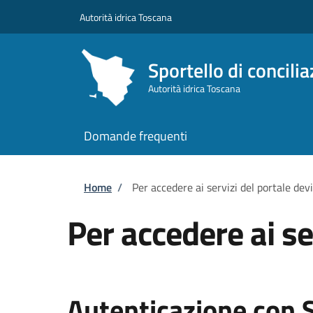
Salta al contenuto principale
Skip to footer content
Autorità idrica Toscana
Sportello di concili
Autorità idrica Toscana
Domande frequenti
Briciole di pane
Home
/
Per accedere ai servizi del portale dev
Per accedere ai se
Autenticazione con 