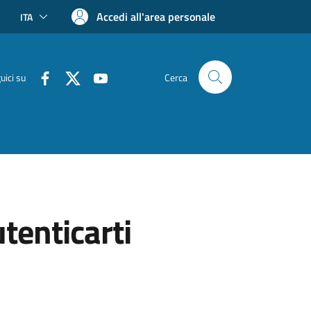
Accedi all'area personale
ITA
uici su
Cerca
utenticarti