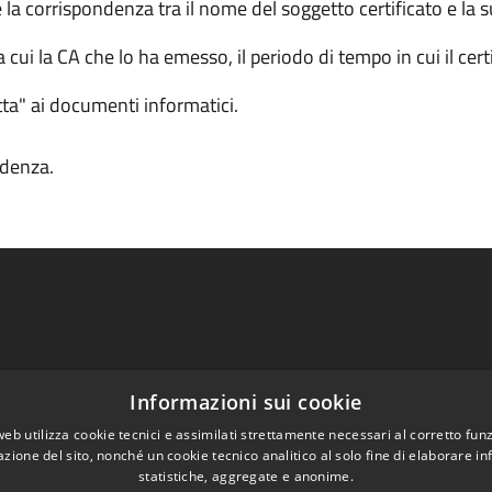
 la corrispondenza tra il nome del soggetto certificato e la s
cui la CA che lo ha emesso, il periodo di tempo in cui il certi
itta" ai documenti informatici.
adenza.
Informazioni sui cookie
Informativa privacy
web utilizza cookie tecnici e assimilati strettamente necessari al corretto fu
ismo di feedback
Contatti
azione del sito, nonché un cookie tecnico analitico al solo fine di elaborare i
statistiche, aggregate e anonime.