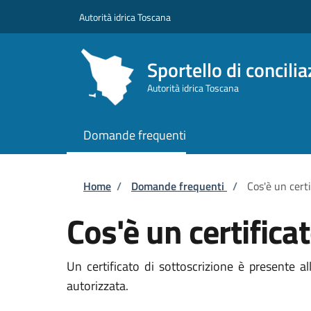
Salta al contenuto principale
Skip to footer content
Autorità idrica Toscana
Sportello di concili
Autorità idrica Toscana
Domande frequenti
Briciole di pane
Home
/
Domande frequenti
/
Cos'è un certi
Cos'è un certifica
Un certificato di sottoscrizione è presente a
autorizzata.