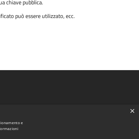
ua chiave pubblica.
ficato può essere utilizzato, ecc.
×
Note legali
nzionamento e
Statistiche del portale
nformazioni