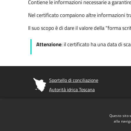
Contiene le informazioni necessarie a garantire
Nel certificato compaiono altre informazioni tra 
Il suo scopo è di dare il valore della "forma scr
Attenzione
: il certificato ha una data di sc
Sportello di conciliazione
Autorità idrica Toscana
Footer menu
Area riservata
Crediti
Questo sito 
Dichiarazione di accessibilità
Meccan
alla navig