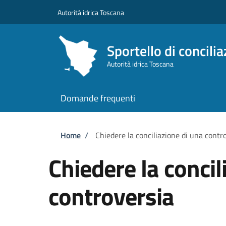
Salta al contenuto principale
Skip to footer content
Autorità idrica Toscana
Sportello di concili
Autorità idrica Toscana
Domande frequenti
Briciole di pane
Home
/
Chiedere la conciliazione di una contr
Chiedere la concil
controversia