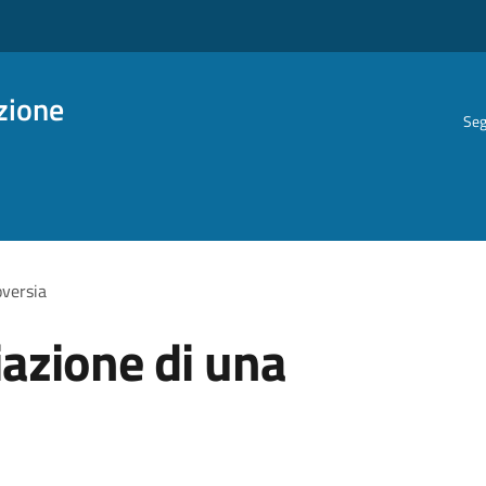
azione
Seg
oversia
iazione di una